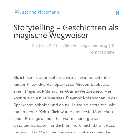
Storytelling – Geschichten als
magische Wegweiser
24. Jan.. 2018
|
Alle
,
Vortragscoaching
|
0
Kommentare
Als ich sechs oder sieben Jahre alt war, machte der
Kinder Knax Klub der Sparkasse Minden-Lübbecke
einen Playmobil-Männchen-Anmal-Wettbewerb. Man
konnte sich ein reinweisses Playmobil-Männchen in der
Sparkasse abholen und es zu Hause so gestalten, wie
man mochte. Schließlich würde das beste Männchen
einen Preis gewinnen. Ich war nie eine große
Ostereierbemalerin und ich erinnere mich daran, dass
mir auch das Männchenbemalen nicht so richtig die