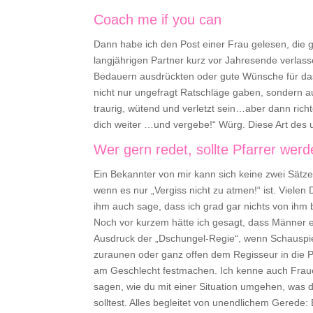
Coach me if you can
Dann habe ich den Post einer Frau gelesen, die g
langjährigen Partner kurz vor Jahresende verlas
Bedauern ausdrückten oder gute Wünsche für das 
nicht nur ungefragt Ratschläge gaben, sondern au
traurig, wütend und verletzt sein…aber dann richte
dich weiter …und vergebe!“ Würg. Diese Art des 
Wer gern redet, sollte Pfarrer wer
Ein Bekannter von mir kann sich keine zwei Sätz
wenn es nur „Vergiss nicht zu atmen!“ ist. Vielen 
ihm auch sage, dass ich grad gar nichts von ihm 
Noch vor kurzem hätte ich gesagt, dass Männer e
Ausdruck der „Dschungel-Regie“, wenn Schauspiel
zuraunen oder ganz offen dem Regisseur in die P
am Geschlecht festmachen. Ich kenne auch Fraue
sagen, wie du mit einer Situation umgehen, was d
solltest. Alles begleitet von unendlichem Gerede: 