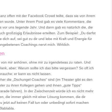
anz offen mit der Facebook Crowd teilte, dass sie von ihrem
sen wurde. Unter ihrem Post gab es viele Kommentare, die
vor uns liegende Jahr. Und dann gab es natürlich die, die
ch großzügig Erlaubnisse erteilten. Zum Beispiel: „Du darfst
 dich auf, sei gut zu dir und lebe mit Kraft und Energie für
ungebetenen Coachings nervt mich. Wirklich.
den
e von mir anhören, ohne mir zu irgendetwas zu raten. Und
Dank, aber: Warum sollte ich das bitte vergessen? So oft ich
brauche: er kann es nicht lassen.
her die „Dschungel-Coaches“ sind (im Theater gibt es den
er zu ihren Kollegen gehen und ihnen „gute Tipps“
arade fahren). In der Zwischenzeit würde ich es nicht mehr
n, die immer gleich mit einer Lösung kommen, die dir
u jetzt auf keinen Fall tun oder unbedingt sofort machen
Blablabla.