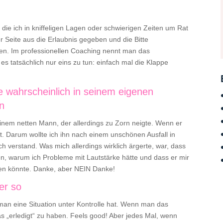
 die ich in kniffeligen Lagen oder schwierigen Zeiten um Rat
er Seite aus die Erlaubnis gegeben und die Bitte
zen. Im professionellen Coaching nennt man das
t es tatsächlich nur eins zu tun: einfach mal die Klappe
lte wahrscheinlich in seinem eigenen
n
 einem netten Mann, der allerdings zu Zorn neigte. Wenn er
ht. Darum wollte ich ihn nach einem unschönen Ausfall in
ich verstand. Was mich allerdings wirklich ärgerte, war, dass
ren, warum ich Probleme mit Lautstärke hätte und dass er mir
fen könnte. Danke, aber NEIN Danke!
er so
 man eine Situation unter Kontrolle hat. Wenn man das
 „erledigt“ zu haben. Feels good! Aber jedes Mal, wenn